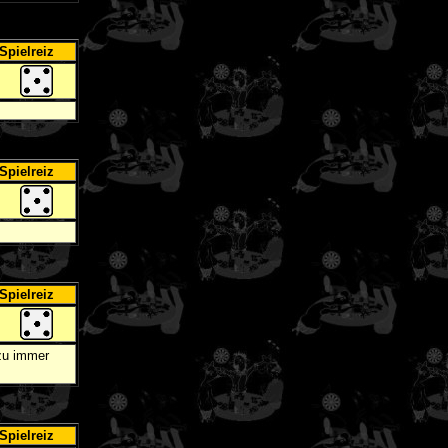
Spielreiz
Spielreiz
Spielreiz
zu immer
Spielreiz