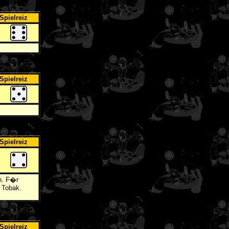
Spielreiz
Spielreiz
Spielreiz
n. F�r
r Tobak.
Spielreiz