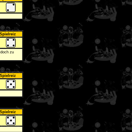
Spielreiz
 doch zu
Spielreiz
Spielreiz