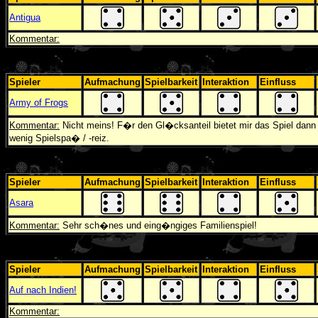
Antigua
Kommentar:
Spieler
Aufmachung
Spielbarkeit
Interaktion
Einfluss
Army of Frogs
Kommentar:
Nicht meins! F�r den Gl�cksanteil bietet mir das Spiel dann
wenig Spielspa� / -reiz.
Spieler
Aufmachung
Spielbarkeit
Interaktion
Einfluss
Asara
Kommentar:
Sehr sch�nes und eing�ngiges Familienspiel!
Spieler
Aufmachung
Spielbarkeit
Interaktion
Einfluss
Auf nach Indien!
Kommentar: