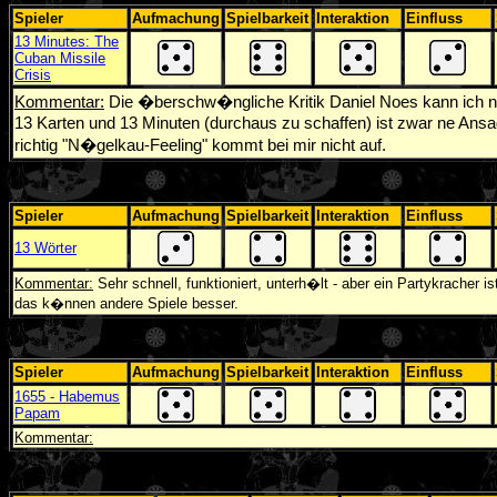
Spieler
Aufmachung
Spielbarkeit
Interaktion
Einfluss
13 Minutes: The
Cuban Missile
Crisis
Kommentar:
Die �berschw�ngliche Kritik Daniel Noes kann ich nic
13 Karten und 13 Minuten (durchaus zu schaffen) ist zwar ne Ansa
richtig "N�gelkau-Feeling" kommt bei mir nicht auf.
Spieler
Aufmachung
Spielbarkeit
Interaktion
Einfluss
13 Wörter
Kommentar:
Sehr schnell, funktioniert, unterh�lt - aber ein Partykracher ist
das k�nnen andere Spiele besser.
Spieler
Aufmachung
Spielbarkeit
Interaktion
Einfluss
1655 - Habemus
Papam
Kommentar: