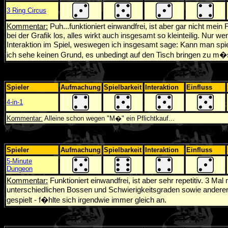
3 Ring Circus
Kommentar:
Puh...funktioniert einwandfrei, ist aber gar nicht mein 
bei der Grafik los, alles wirkt auch insgesamt so kleinteilig. Nur we
Interaktion im Spiel, weswegen ich insgesamt sage: Kann man spie
ich sehe keinen Grund, es unbedingt auf den Tisch bringen zu m�
Spieler
Aufmachung
Spielbarkeit
Interaktion
Einfluss
4-in-1
Kommentar:
Alleine schon wegen "M�" ein Pflichtkauf...
Spieler
Aufmachung
Spielbarkeit
Interaktion
Einfluss
5-Minute
Dungeon
Kommentar:
Funktioniert einwandfrei, ist aber sehr repetitiv. 3 Mal 
unterschiedlichen Bossen und Schwierigkeitsgraden sowie andere
gespielt - f�hlte sich irgendwie immer gleich an.