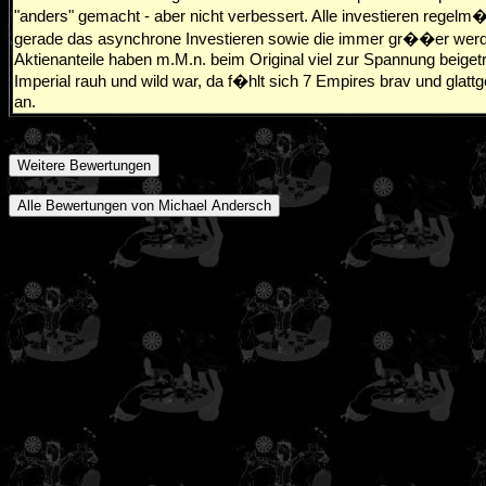
"anders" gemacht - aber nicht verbessert. Alle investieren regelm
gerade das asynchrone Investieren sowie die immer gr��er wer
Aktienanteile haben m.M.n. beim Original viel zur Spannung beige
Imperial rauh und wild war, da f�hlt sich 7 Empires brav und glatt
an.